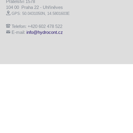
Přátelství 1578
104 00 Praha 22 - Uhříněves
GPS: 50.0431050N, 14.5801603E
Telefon: +420 602 478 522
E-mail:
info@hydrocont.cz